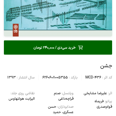
خرید سی‌دی / 240,000 تومان
جشن
کد اثر :
MCD-436
بارکد :
6260608005355
سال انتشار :
1393
اثر:
علیرضا مشایخی
ویلنسل:
صنم
نقاشی روی جلد:
قراچه‌داغی
الیزابت هولتهاوس
پیانو:
فریماه
قوام‌صدری
صدابرداران:
حسن
عسگری، حمید