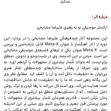
عسگری
درباره اثر :
ارکستر موسیقی نو به رهبری علیرضا مشایخی
این مجموعه آثار چندفرهنگی علیرضا مشایخی را در بردارد. این
دوره از آثار آهنگساز با عنوان Meta-X قابل بازشناسی و بررسی
است. Meta-X عنوان یکی از تِزهای فلسفه‌ی موسیقی مشایخی
نیز است. مبتنی بر این اندیشه، وی در جست‌وجو و تدوین «منطق
برتر»یست که بتواند شُمار بیشتری از مجهولات را گردهم آورد. به
باور وی، صرفا از رهگذر ساختارهای چندمنطقی تفکر هنری
می‌توان به «حقیقت» نائل آمد و آن را کشف کرد. مطابق نظر وی
این یگانه راهی است که ما را به «حقیقت» که حامل «تناقضات»
است هدایت می‌کند. وی استدلال می‌کند با رها کردن و ترک روش
«حل مسئله» ـ که از دستآوردهای منطق دو ارزشی به خصوص از
زمان نیُتُن است ـ قادریم هم‌زمان شمار بیشتری از مجهولات را
مورد پرسش قرار دهیم و پیگیری کنیم. وی مبتنی بر این اندیشه
روش خود را در آهنگسازی، همچون راهی می‌داند که امکانی را در