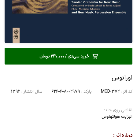
خرید سی‌دی / 240,000 تومان
اورانوس
کد اثر :
MCD-372
بارکد :
6260608002979
سال انتشار :
1392
نقاشی روی جلد:
الیزابت هولتهاوس
درباره اثر :