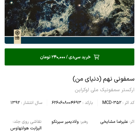
خرید سی‌دی / 240,000 تومان
سمفونی نهم (دنیای من)
ارکستر سمفونیک ملی اوکراین
کد اثر :
MCD-352
بارکد :
6260608004693
سال انتشار :
1392
اثر:
علیرضا مشایخی
رهبر:
ولادیمیر سیرنکو
نقاشی روی جلد:
الیزابت هولتهاوس