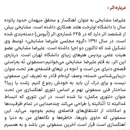
درباره اثر :
علیرضا مشایخی به عنوان آهنگساز و محقق میهمان حدود پانزده
سال با دانشگاه اوترخت هلند همکاری داشته است. مشایخی بیش
از ششصد اثر دارد که در ۲۲۵ شماره ی اثر (اُپوس) دسته‌بندی شده
است. در سال ۱۳۹۱ «گروه مجلسی علیرضا مشایخی» توسط وی
تشکیل شد که تاکنون دو اجرا داشته است. علیرضا مشایخی عضو
هیئت علمی پردیس هنرهای زیبای دانشگاه تهران است. درباره‌ی
این اثر، به قلم علیرضا مشایخی می‌خوانیم:«سمفونی نُه به‌راستی
قصه‌ی دنیای من است و آنچه در تِزهای فلسفه‌ی هنر تحت عنوان
«زیبایی‌شناسی خسته» وصف کرده‌ام قادر به تعریف این سمفونی
نیست و برای درک آن باید به خودش رجوع کنیم. زشت یا زیبا؟
ساختار فنی سمفونی نهم بر اساس تئوری آهنگسازی من تحت
عنوان «تئوری مکمل» بنا شده است. در این تئوری که انبساط
مُدالیته تا آتُنالیته را طراحی می‌کند چندصدایی در تمام ظرفیت‌ها
و امکانات از اشتقاق‌های فاصله‌ی پنجم به‌وجود می‌آید. این
سمفونی که حاوی باورها، خاطره‌ها و نگاه‌های من به دنیا و
آهنگسازی است قرار است آخرین سمفونی من باشد و به همسرم