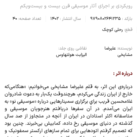
رویکردی بر اجرای آثار موسیقی قرن بیست و بیست‌و‌یکم
بارکد :
9790802641235
سال انتشار :
1402
تعداد صفحه:
40
قطع:
رحلی کوچک
نویسنده:
علیرضا
نقاشی روی جلد:
مشایخی
الیزابت هولتهاوس
درباره اثر :
درباره‌ی این اثر، به قلم علیرضا مشایخی می‌خوانیم: «هنگامی‌که
خارج از ايران زندگی می‌کردم، هرچندوقت يک‌بار به دعوت شادروان
غلامحسين قريب براي برگزاری سمينارهايی درباره «موسيقی نو» به
ايران می‌آمدم. در آن سفرها دريافتم هنرجويان موسيقی و
متاسفانه اکثر استادان در ايران از آنچه در متجاوز از صد سال
گذشته در دنيای موسيقی رخ داده، کمابيش بی‌خبرند. چنين بود
که تصميم گرفتم اتودهايی برای تمام سازهای ارکستر سمفونيک و