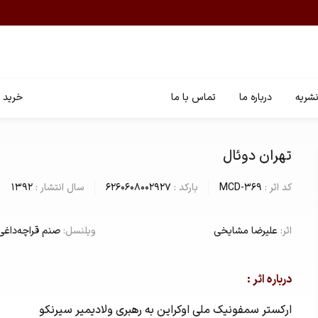
شریه
درباره ما
تماس با ما
خرید ا
تهران دوئال
کد اثر :
MCD-369
بارکد :
6260608002927
سال انتشار :
1392
اثر:
علیرضا مشایخی
ویلنسل:
صنم قراچه‌داغی
درباره اثر :
ارکستر سمفونیک ملی اوکراین به رهبری ولادیمیر سیرنکو