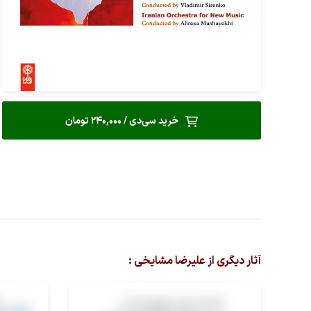
خرید سی‌دی / 240,000 تومان
آثار دیگری از علیرضا مشایخی :