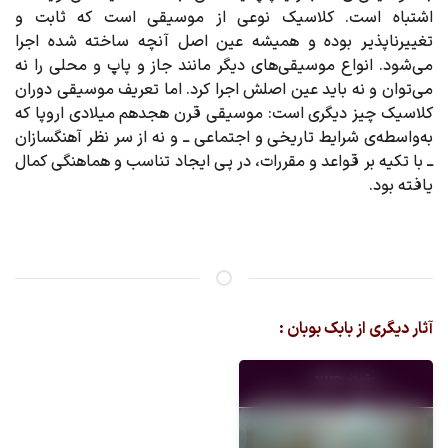
اشتباه است. کلاسیک نوعى از موسیقى است که ثابت و
تغییرناپذیر بوده و همیشه عین اصل آنچه ساخته شده اجرا
مى‌شود. انواع موسیقى‌هاى دیگر مانند جاز و پاپ و محلى را نه
مى‌توان و نه باید عین اصلش اجرا کرد. اما تعریف موسیقى دوران
کلاسیک چیز دیگرى است: موسیقى قرن هجدهم میلادى اروپا که
به‌واسطه‌ى شرایط تاریخى و اجتماعى ــ و نه از سر نظر آهنگسازان
ــ با تکیه بر قواعد و مقررات، در پى ایجاد تناسب و هماهنگى کمال
یافته بود.
آثار دیگری از بابک بوبان :