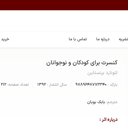
شریه
درباره ما
تماس با ما
خرید ا
کنسرت برای کودکان و نوجوانان
لئونارد برنستاین
بارکد :
9789648772340
سال انتشار :
1392
تعداد صفحه:
212
مترجم:
بابک بوبان
درباره اثر :