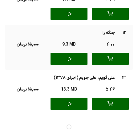
12
جَنگه را
4:00
9.3 MB
15,000 تومان
13
علی گویم، علی جویم (اجرای 1378)
5:46
13.3 MB
15,000 تومان