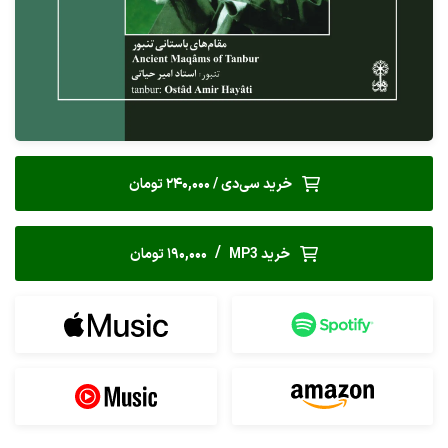
خرید سی‌دی / 240,000 تومان
/
خرید MP3
190,000 تومان