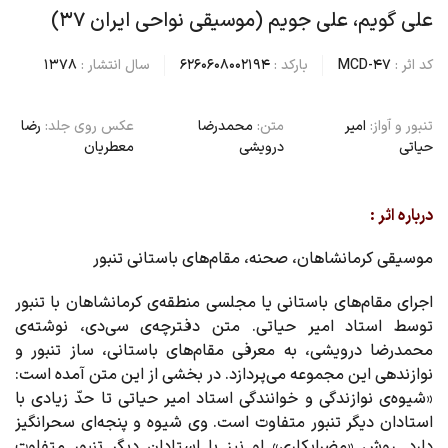
علی گویم، علی جویم (موسیقی نواحی ایران ۳۷)
کد اثر :
MCD-47
بارکد :
6260608002194
سال انتشار :
1378
تنبور و آواز:
امیر
متن:
محمدرضا
عکس روی جلد:
رضا
حیاتی
درویشی
معطریان
درباره اثر :
موسیقی کرمانشاهان، صحنه، مقام‌های باستانی تنبور
اجرای مقام‌های باستانی يا مجلسی منطقه‌ی کرمانشاهان با تنبور
توسط استاد امير حياتی. متن دفترچه‌ی سی‌دی، نوشته‌ی
محمدرضا درويشی، به معرفی مقام‌های باستانی، ساز تنبور و
نوازنده‏ی اين مجموعه می‌پردازد. در بخشی از اين متن آمده است:
«شيوه‌ی نوازندگی و خوانندگی استاد امير حياتی تا حدّ زيادی با
استادان ديگر تنبور متفاوت است. وی شيوه و پنجه‌ای سحرانگيز
دارد. روش «مضراب‏کاری» او نيز با استادان ديگر تنبور متفاوت