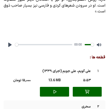
است. او در سرودن شعرهای کردی و فارسی نيز بسيار صاحب ذوق
است.»
00:00
Play
Mute
قطعه ها :
1
علی گویم، علی جویم (اجرای 1339)
5:53
13.6 MB
15,000 تومان
2
سحری