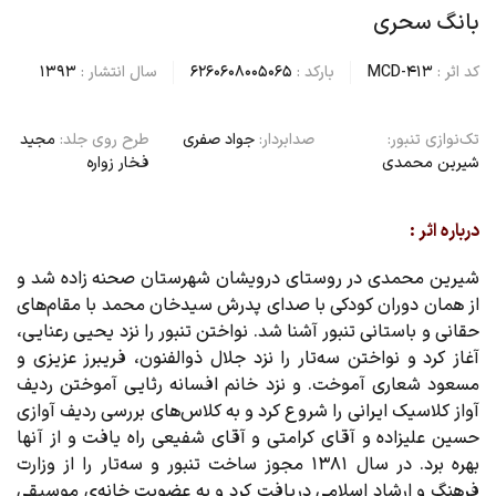
بانگ سحری
کد اثر :
MCD-413
بارکد :
6260608005065
سال انتشار :
1393
تک‌نوازی تنبور:
صدابردار:
جواد صفری
طرح روی جلد:
مجید
شیرین محمدی
فخار زواره
درباره اثر :
شیرین محمدی در روستای درویشان شهرستان صحنه‌ زاده شد و
از همان دوران کودکی با صدای پدرش سیدخان محمد با مقا‌م‌های
حقانی و باستانی تنبور آشنا شد. نواختن تنبور را نزد یحیی رعنایی،
آغاز کرد و نواختن سه‌تار را نزد جلال ذوالفنون، فریبرز عزیزی و
مسعود شعاری آموخت. و نزد خانم افسانه رثایی آموختن ردیف
آواز کلاسیک ایرانی را شروع کرد و به کلاس‌های بررسی ردیف آوازی
حسین علیزاده و آقای کرامتی و آقای شفیعی راه یافت و از آنها
بهره برد. در سال ۱۳۸۱ مجوز ساخت تنبور و سه‌تار را از وزارت
فرهنگ و ارشاد اسلامی دریافت کرد و به عضویت خانه‌ی موسیقی