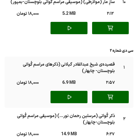
10
سازِ مار (مولارطی) (موسیقی مراسم گُواتی بلوچستان-بمپور)
2:12
5.2 MB
18,000 تومان
سی دی شماره 2
قصیده‌ی شیخ عبدالقادر گیلانی (ذکرهای مراسم گُواتی
1
بلوچستان- چابهار)
2:57
6.9 MB
18,000 تومان
ذکر گُواتی (مرسلین رحمان نور...) (موسیقی مراسم گُواتی
2
بلوچستان-چابهار)
6:27
14.9 MB
18,000 تومان