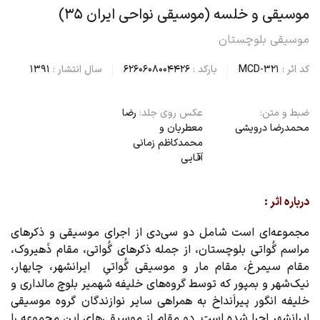
موسیقی و خلسه (موسیقی نواحی ایران ۳۵)
موسیقی بلوچستان
کد اثر :
MCD-321
بارکد :
6260608004426
سال انتشار :
1391
ضبط و متن:
عکس روی جلد:
رضا
محمدرضا درویشی
معطریان و
محمدکاظم زمانی
آقایی
درباره اثر :
مجموعه‌ای است شامل دو سی‌دی از اجرای موسیقی و ذکرهای
مراسم گُواتی بلوچستان، از جمله ذکرهای گُواتی، مقام ذَهیروک،
مقام سیمرغ، مقام مار و موسیقی گُواتیِ ایرانشهر، چابهار،
نیک‌شهر و بمپور که توسط گروه‌های خلیفه شهمیر بلوچ مالداری و
خلیفه انگور پیراَنداخ به همراهی سایر نوازندگان گروه موسیقی
ایرانشهر اجرا شده است. دو مقام از موسیقی‌های این مجموعه را