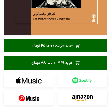
خرید سی‌دی / 450,000 تومان
/
خرید MP3
360,000 تومان