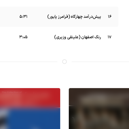
16
پیش‌درآمد چهارگاه (فرامرز پایور)
5:31
17
رنگ اصفهان (علینقی وزیری)
B
3:05