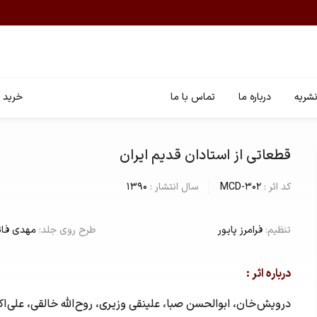
شریه
درباره ما
تماس با ما
خرید ا
قطعاتی از استادان قدیم ایران
کد اثر :
MCD-302
سال انتشار :
1390
تنظیم:
فرامرز پایور
طرح روی جلد:
مهدی فا
درباره اثر :
درویش خان، ابوالحسن صبا، علینقی وزیری، روح الله خالقی، علی