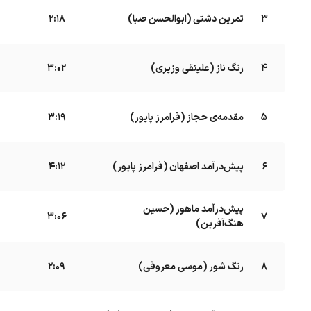
3
تمرین دشتی (ابوالحسن صبا)
B
2:18
4
رنگ ناز (علینقی وزیری)
B
3:02
5
مقدمه‌ی حجاز (فرامرز پایور)
3:19
6
پیش‌درآمد اصفهان (فرامرز پایور)
4:12
پیش‌درآمد ماهور (حسین
7
B
3:06
هنگ‌آفرین)
8
رنگ شور (موسی معروفی)
B
2:09