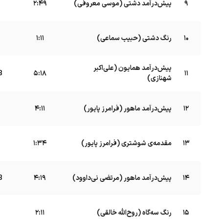
9
پیش‌درآمد دشتی (موسی معروفی)
B
2:49
10
رنگ دشتی (حبیب سماعی)
B
1:11
پیش‌درآمد همایون (علی‌اکبر
11
B
5:18
شهنازی)
12
پیش‌درآمد ماهور (فرامرز پایور)
4:11
13
مقدمه‌ی شوشتری (فرامرز پایور)
1:34
14
پیش‌درآمد ماهور (مرتضی نی‌داوود)
B
4:19
15
رنگ سه‌گاه (روح‌الله خالقی)
B
2:11