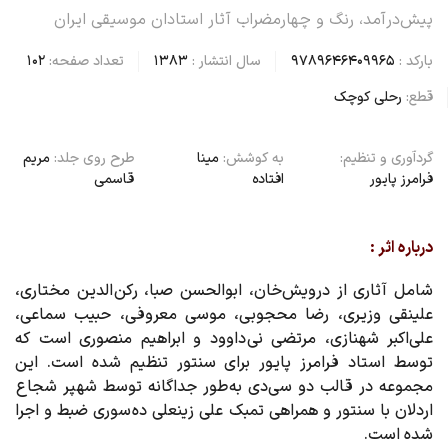
پیش‌درآمد، رنگ و چهارمضراب آثار استادان موسیقی ایران
بارکد :
9789646409965
سال انتشار :
1383
تعداد صفحه:
102
قطع:
رحلی کوچک
گردآوری و تنظیم:
به کوشش:
مینا
طرح روی جلد:
مریم
فرامرز پایور
افتاده
قاسمی
درباره اثر :
شامل آثاری از درویش‌خان، ابوالحسن صبا، رکن الدین مختاری،
علینقی وزیری، رضا محجوبی، موسی معروفی، حبیب سماعی،
علی‌اکبر شهنازی، مرتضی نی داوود و ابراهیم منصوری است که
توسط استاد فرامرز پایور برای سنتور تنظیم شده است. این
مجموعه در قالب دو سی‌دی به طور جداگانه توسط شهپر شجاع
اردلان با سنتور و همراهی تمبک علی زینعلی ده سوری ضبط و اجرا
شده است.