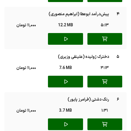
4
پیش‌درآمد ابوعطا (ابراهیم منصوری)
5:13
12.2 MB
11,000 تومان
5
دخترک ژولیده (علینقی وزیری)
3:13
7.6 MB
11,000 تومان
6
رنگ دشتی (فرامرز پایور)
1:31
3.7 MB
11,000 تومان