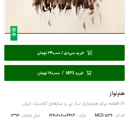
خرید سی‌دی / 240,000 تومان
/
خرید MP3
190,000 تومان
هم‌نواز
۱۸ قطعه برای هم‌نوازی ساز نی و سازهای کلاسیک ایران
کد اثر :
MCD-536
بارکد :
6260608006413
سال انتشار :
1396