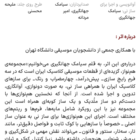
آوانویسی و اجرا برای
صدابرداران:
سیامک
طرح روی جلد:
ملیحه
ساز نی:
سیامک
جهانگیری، امیر
محسنی
جهانگیری
مردانه
درباره اثر :
با همکاری جمعی از دانشجویان موسیقی دانشگاه تهران
درباره‌ی این اثر، به قلم سیامک جهانگیری می‌خوانیم:«مجموعه‌ی
هم‌نواز، گزیده‌ای از قطعات موسیقی کلاسیک ایران است که در سه
فرمِ رایجِ سازی ‌ــ پیش‌درآمد، چهارمضراب و رنگ ‌ــ برای سازهای
کلاسیک ایران با همراهی ساز نی، به صورت دونوازی، آوانگاری،
تدوین و اجرا شده است. از آنجا که نخستین هم‌نوازی‌ها با
دست‌کم دو ساز ملُدیک و یک ساز کوبه‌ای همراه است این
مجموعه نیز با این رویکرد شامل مایه‌ها، فرم‌ها و ریتم‌های
مختلف است. اجرای این هم‌نوازی‌ها برای ساز نی به عنوان ساز
اصلی ــ خصوصاً با سازهایی با کوک ثابت‌ و فواصل دقیق‌تر، مانند
تار، سه‌تار، سنتور و قانون ‌ــ می‌تواند نقش مهمی در شکل‌گیری و
پرورش شنوایی هنرجویان داشته باشد زیرا کنترل کوک و ثبات