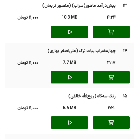
13
پیش‌درآمد ماهور(سراب) (منصور نریمان)
4:24
10.3 MB
11,000 تومان
14
چهارمضراب بیات ترک (علی‌اصغر بهاری)
3:17
7.7 MB
11,000 تومان
15
رنگ سه‌گاه (روح‌الله خالقی)
2:21
5.6 MB
11,000 تومان