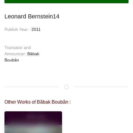
Leonard Bernstein14
Publish Year :
2011
Transator and
Announcer:
Bâbak
Boubân
Other Works of Bâbak Boubân :