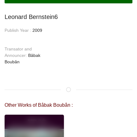
Leonard Bernstein6
Publish Year :
2009
Transator and
Announcer:
Bâbak
Boubân
Other Works of Bâbak Boubân :