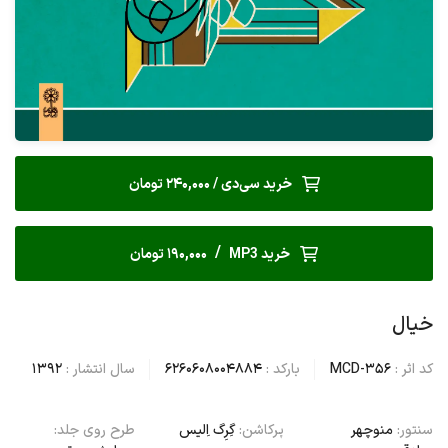
خرید سی‌دی / 240,000 تومان
/
خرید MP3
190,000 تومان
خیال
کد اثر :
MCD-356
بارکد :
6260608004884
سال انتشار :
1392
سنتور:
منوچهر
پرکاشن:
گِرِگ اِلیس
طرح روی جلد: