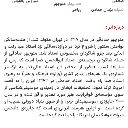
صادقی
سیاوش یعقوبی
صدابردار:
منوچهر
تمبک:
پژمان حدادی
ریاحی
درباره اثر :
منوچهر صادقی در سال ۱۳۱۷ در تهران متولد شد. از هفت سالگی
نواختن سنتور را شروع کرد. در دوازده سالگی نزد استاد صبا رفت و
اندکی بعد جزو شاگردان مخصوص استاد شد. منوچهر صادقی از
جمله شاگردان برجسته‌ی استاد ابوالحسن صبا است که پس از
سال‌ها کسب فیض از محضر آن استاد عالی قدر به ارکستر
شماره‌ی یک هنرهای زیبای کشور (وزارت فرهنگ و هنر) به رهبری
استاد صبا راه یافت. استاد صادقی در ۱۳۴۳ ایران را به قصد
امریکا ترک نمود. تحقیقات ایشان در زمینه‌ی موسیقی‌شناسی از
سوی مؤسسه‌ی فولبِرایْت ـ هِیز مورد تقدیر واقع شده و در سال
۲۰۰۰ جایزه ی «موسیقیدان برتر» را از سوی بنیاد دورفی نصیب او
کرده است. او اولین هنرمند ایرانی ای است که جایزه ی «انجمن
میراث فرهنگ ملی امریکا» را دریافت کرده است.