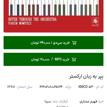
خرید سی‌دی / 240,000 تومان
/
خرید MP3
190,000 تومان
بِیِر به زبان ارکستر
کد اثر :
KMCD-53
بارکد :
6260608006574
سال انتشار :
1387
اجرا:
فهیم ممتازی
گرافیک جلد:
سینا
برومندی