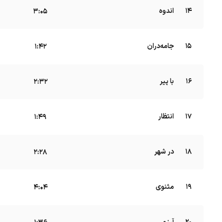
14
اندوه
B
3:05
15
جامه‌دران
B
1:42
16
با پیر
B
2:32
17
انتظار
B
1:49
18
در شهر
2:28
19
مثنوی
B
4:04