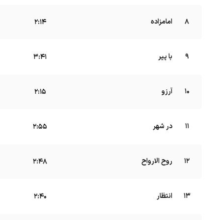
8
امامزاده
B
2:14
9
با پیر
B
3:41
10
آرزو
B
2:15
11
در شهر
2:55
12
روح الارواح
B
2:48
13
انتظار
B
2:40