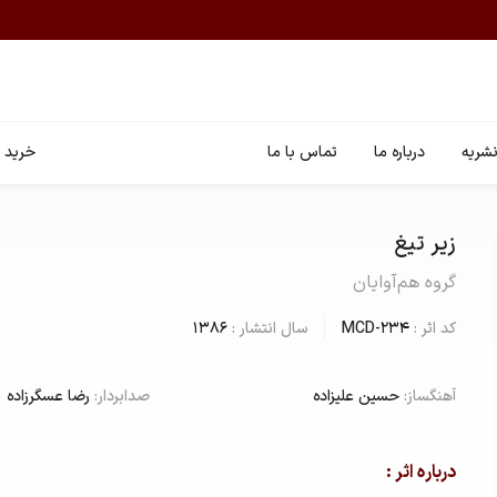
شریه
درباره ما
تماس با ما
خرید ا
زیر تیغ
گروه هم‌آوایان
کد اثر :
MCD-234
سال انتشار :
1386
آهنگساز:
حسین علیزاده
صدابردار:
رضا عسگرزاده
درباره اثر :