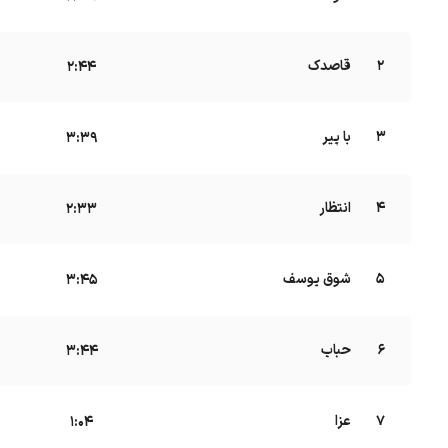
2
قاصدک
B
2:44
3
با پیر
B
3:39
4
انتظار
B
2:33
5
شوق یوسف
B
3:45
6
حباب
B
3:44
7
عزا
B
1:04