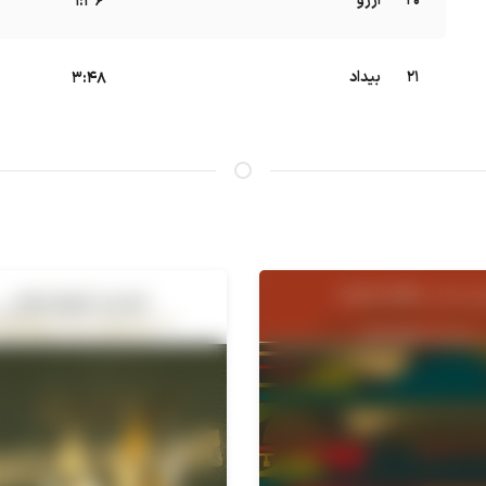
20
آرزو
1:36
21
بیداد
3:48