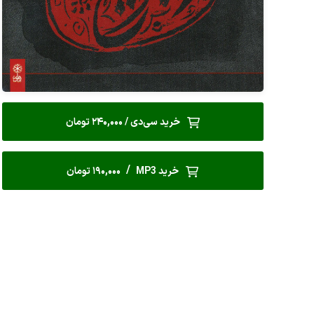
خرید سی‌دی / 240,000 تومان
/
خرید MP3
190,000 تومان