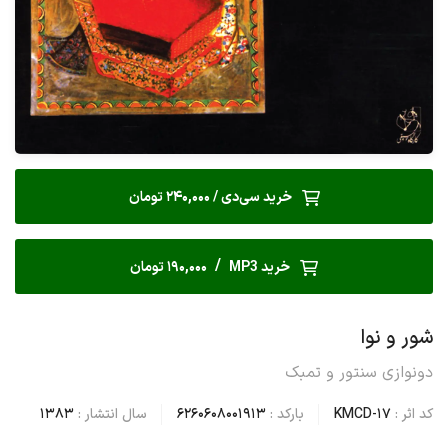
خرید سی‌دی / 240,000 تومان
/
خرید MP3
190,000 تومان
شور و نوا
دونوازی سنتور و تمبک
کد اثر :
KMCD-17
بارکد :
6260608001913
سال انتشار :
1383