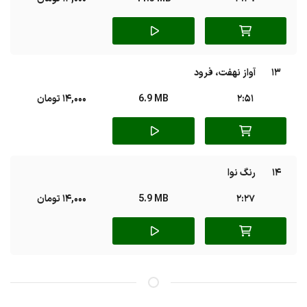
13
آواز نهفت، فرود
2:51
6.9 MB
14,000 تومان
14
رنگ نوا
2:27
5.9 MB
14,000 تومان