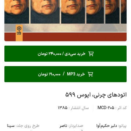
خرید سی‌دی / 240,000 تومان
/
خرید MP3
190,000 تومان
اتودهای چرنی، اپوس ۵۹۹
کد اثر :
MCD-205
سال انتشار :
1385
پیانو:
دلبر حکیم آوا
صدابردار:
ناصر
طرح روی جلد:
سینا