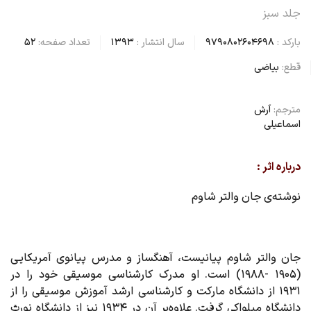
جلد سبز
بارکد :
9790802604698
سال انتشار :
1393
تعداد صفحه:
52
قطع:
بیاضی
مترجم:
آرش
اسماعیلی
درباره اثر :
نوشته‌ی جان والتر شاوم
جان والتر شاوم پیانیست، آهنگساز و مدرس پیانوی آمریکایی
(۱۹۰۵ -۱۹۸۸) است. او مدرک کارشناسی موسیقی خود را در
۱۹۳۱ از دانشگاه مارکت و کارشناسی ارشد آموزش موسیقی را از
دانشگاه میلواکی گرفت. علاوه‌بر آن در ۱۹۳۴ نیز از دانشگاه نورث