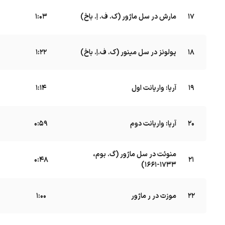
17
مارش در سل ماژور (ک. ف. اِ. باخ)
B
1:03
18
پولونز در سل مینور (ک. ف.اِ. باخ)
B
1:22
19
آریا: واریانت اول
B
1:14
20
آریا: واریانت دوم
B
0:59
منوئت در سل ماژور (گ. بوم،
21
B
0:48
۱۷۳۳-۱۶۶۱)
22
موزت در ر ماژور
B
1:00