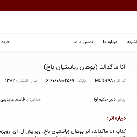
شریه
درباره ما
تماس با ما
خرید ا
آنا ماگدالنا (یوهان زباستیان باخ)
کد اثر :
MCD-148
بارکد :
6260608002569
سال انتشار :
1382
پیانو:
دلبر حکیم آوا
صدابردار:
قاسم عابدینی
درباره اثر :
کتاب آنا ماگدالنا، اثر یوهان زباستیان باخ، ویرایش ل. ای. روی