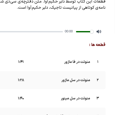
قطعات این کتاب توسط دلبر حکیم آوا. متن دفترچه ی سی دی شا
نامه ی کوتاهی از پیانیست تاجیک، دلبر حکیم آوا است.
00:00
Mute
قطعه ها :
1
منوئت در فا ماژور
B
1:41
2
منوئت در سل ماژور
B
1:28
3
منوئت در سل مینور
B
1:40