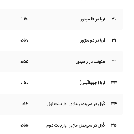
30
آریا در فا مینور
B
1:15
31
آریا در دو ماژور
B
0:57
32
منوئت در ر مینور
B
0:55
33
آریا (جووانّینی)
B
0:50
34
کُرال در سی‌بمل ماژور: واریانت اول
B
1:16
35
کُرال در سی‌بمل ماژور: واریانت دوم
B
0:55