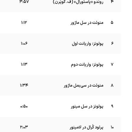
4
روندو «پاستورال» (ف. کوپَرن)
B
3:57
5
منوئت در سل ماژور
B
1:12
6
پولونز: واریانت اول
B
1:06
7
پولونز: واریانت دوم
B
1:13
8
منوئت در سی‌بمل ماژور
B
1:34
9
پولونز در سل مینور
B
0:50
10
پرلود کُرال در لامینور
2:03