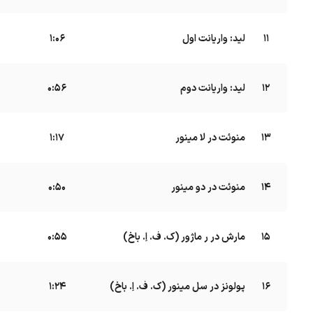
11
لید: واریانت اول
B
1:06
12
لید: واریانت دوم
B
0:56
13
منوئت در لا مینور
B
1:17
14
منوئت در دو مینور
B
0:50
15
مارش در ر ماژور (ک. ف. اِ. باخ)
B
0:55
16
پولونز در سل مینور (ک. ف. اِ. باخ)
B
1:24