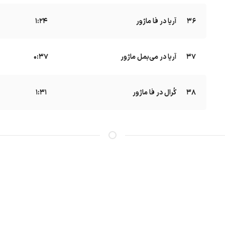
36
آریا در فا ماژور
B
1:24
37
آریا در می‌بمل ماژور
B
0:37
38
کُرال در فا ماژور
B
1:31