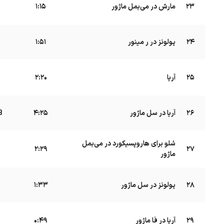
23
مارش در می‌بمل ماژور
B
1:15
24
پولونز در ر مینور
B
1:51
25
آریا
B
2:20
26
آریا در سل ماژور
B
4:25
سُلو برای هاروپسیکورد در می‌بمل
27
2:29
ماژور
28
پولونز در سل ماژور
B
1:33
29
آریا در فا ماژور
B
0:49