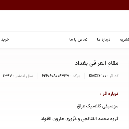
شریه
درباره ما
تماس با ما
خرید ا
مقام العراقی بغداد
کد اثر :
KMCD-100
بارکد :
6260608006437
سال انتشار :
1397
درباره اثر :
موسیقی کلاسیک عراق
گروه محمد القبّانجی و عَزّوری هارون العّواد