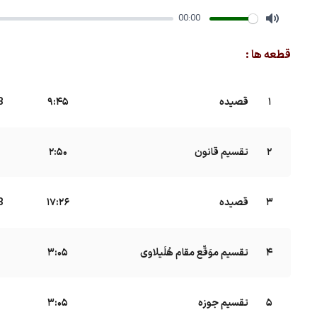
00:00
Mute
قطعه ها :
1
قصیده
B
9:45
2
تقسیم قانون
B
2:50
3
قصیده
B
17:26
4
تقسیم موَقّع مقام هُلَیلاوی
B
3:05
5
تقسیم جوزه
B
3:05