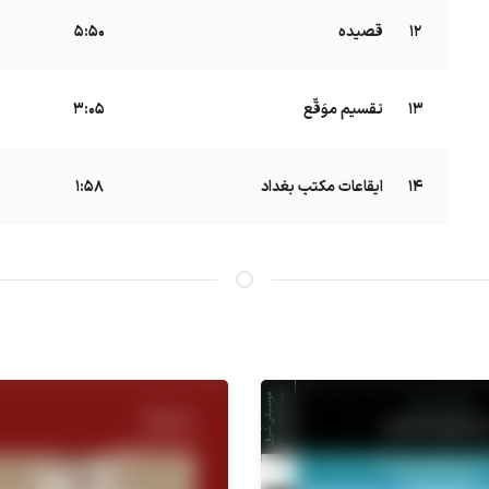
12
قصیده
5:50
13
تقسیم موَقّع
B
3:05
14
ایقاعات مکتب بغداد
B
1:58