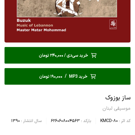
خرید سی‌دی / 240,000 تومان
/
خرید MP3
190,000 تومان
ساز بوزوک
موسیقی لبنان
کد اثر :
KMCD-80
بارکد :
6260608004563
سال انتشار :
1390