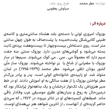
نوازنده:
مطر محمد
طرح روی جلد:
سیاوش یعقوبی
درباره اثر :
بوزوک امروزی لوتی با دسته‌ی بلند هشتاد سانتی‌متری و کاسه‌ی
طنینی گلابی‌شکل پشت‌خمیده یا پشت‌صاف به طول چهل سانتی
متر است. روی دسته‌اش بیست‌وچهار تا بیست‌وهفت پرده‌ی ثابت
بسته می‌شود و گوشی‌های مدرن دارد. بوزوک سنتی سه جفت
سیم دارد که معمولاً می ـ سی ـ می کوک می‌شوند. سیم‌ها در ساز
بوزوک با مضرابی از شاخ یا پَر نواخته می‌شوند. بوزوک ساز ملّی
کشور یونان تلقی می‌شود. مطر محمد (۱۹۳۹-۱۹۹۵) در لبنان
متولد شد. او زاییده‌ی خانواده‌ای کولی است. پدر و برادر بزرگ‌تر
مطر نواختن بوزوک را از هفت سالگی به او آموزش دادند. او در خط
سیر هنری‌اش یک تک‌نواز درخشان و یک بداهه‌نواز پُرابتکار بود که
درعین‌حال به روح و بنیان‌های نظری موسیقی عرب وفادار باقی
ماند. ضبط‌های کنسرت‌های او در تئاتر بیروت در ۱۹۷۲ ــ که سی‌دی
حاضر گزیده‌ای از آنهاست ــ از آخرین شواهد هنر بی‌همتای اوست.