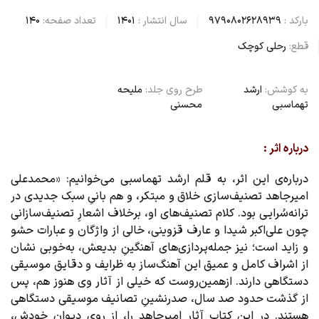
بارکد :
9790802628939
سال انتشار :
1401
تعداد صفحه:
140
قطع:
رحلی کوچک
به کوشش:
ارشد
طرح روی جلد:
ملیحه
تهماسبی
محسنی
درباره اثر :
درباره‌ی این اثر، به قلم ارشد تهماسبی می‌خوانیم: «محمدعلی
امیرجاهد تصنیف‌سازی خلاق و مبتکر، و هم بانیِ سبک جدیدی در
ترانه‌سُرایی بود. کلام تصنیف‌های او، برخلاف اشعارِ تصنیف‌سازانی
چون علی‌اکبر شیدا و عارف قزوینی، خالی از واژگان و عبارات حشو
و زاید است؛ نیز جمله‌پردازی‌های آهنگینِ بدیعش، به‌خوبی نشان
از اشراف کامل و عمیق این آهنگ‌ساز به ظرایف و دقایق موسیقی
دستگاهی دارند. ازهمین‌روست که خیلی از آثار وی هنوز هم، پس
از گذشت حدود صد سال، صدرنشینِ تصانیف موسیقی دستگاهی
هستند. در این کتاب آثار امیرجاهد را، از روی دیوان خودش،