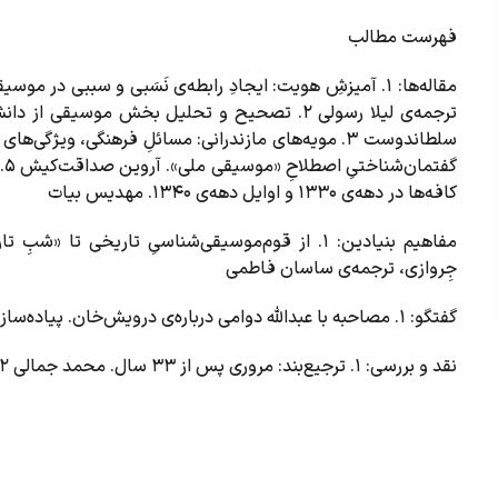
فهرست مطالب
مقاله‌ها:
1. آمیزشِ هویت: ایجادِ رابطه‌ی نَسَبی و سببی در موسیق
ترجمه‌ی لیلا رسولی 2. تصحیح و تحلیل بخش موسیق
گف
کافه‌ها در دهه‌ی 1330 و اوایل دهه‌ی 1340. مهدیس بیات
مفاهیم بنیادین:
1. از قوم‌موسیقی‌شناسیِ تاریخی تا «شبِ تا
جِروازی، ترجمه‌ی ساسان فاطمی
گفتگو:
1. مصاحبه با عبدالله دوامی درباره‌ی درویش‌خان. پیاده‌سازی از نسخه‌ی شنیداری و توضیحات: رامتین نظری‌جو
نقد و بررسی:
1. ترجیع‌بند: مروری پس از 33 سال. محمد جمالی 2. تا فصلی ديگر... سيدمحمد موسوی