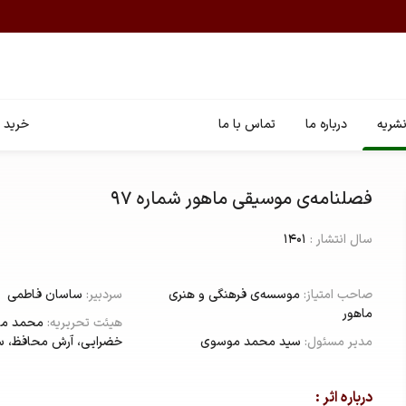
شریه
درباره ما
تماس با ما
خرید ا
فصلنامه‌ی موسیقی ماهور شماره ۹۷
سال انتشار :
1401
صاحب امتیاز:
موسسه‌ی فرهنگی و هنری
سردبیر:
ساسان فاطمی
ماهور
هیئت تحریریه:
محمد مو
مدیر مسئول:
سید محمد موسوی
خضرایی،‌ آرش محافظ، س
درباره اثر :