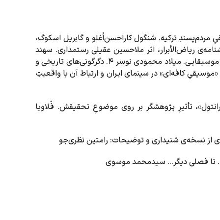
یِ مردم‌پسندِ ترکیه. سُنگول کاراحسن‌اُغلو و گابریل اسکوگ،
ی از دانشنامه‌ی ریاض‌الأبرار، اثر ملاحسین عقیلی رستمداری. سهند
سلطاندوست 3. مویه‌های مازندرانی: مسائلِ فرهنگی، ویژگی‌های موسیقایی. میلاد محمودی نوسر 4. دگرگونی‌های تاریخی و
تمان‌شناختیِ اصطلاحِ «موسیقی ملی». آروین صداقت‌کیش 5. «موسیقیِ کافه‌ای» در سینمای ایران و ارتباط آن با واقعیتِ
رانتول»، تأثیرِ پژوهشگر بر روی موضوعِ تحقیقش. فْلاویا