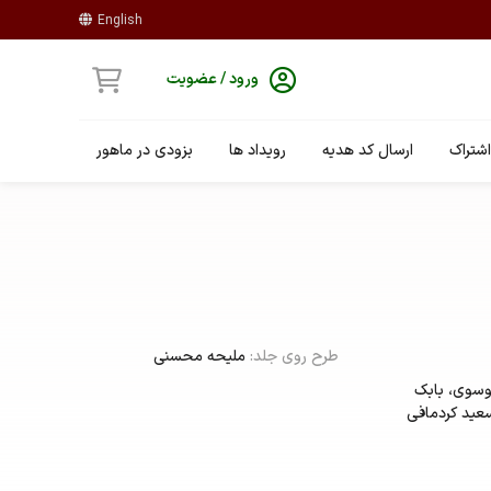
English
ورود / عضویت
شتراک
ارسال کد هدیه
رویداد ها
بزودی در ماهور
طرح روی جلد:
ملیحه محسنی
سوی، بابک
عید کردمافی