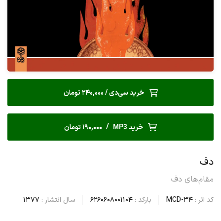
خرید سی‌دی / 240,000 تومان
/
خرید MP3
190,000 تومان
دف
مقام های دف
کد اثر :
MCD-34
بارکد :
6260608001104
سال انتشار :
1377