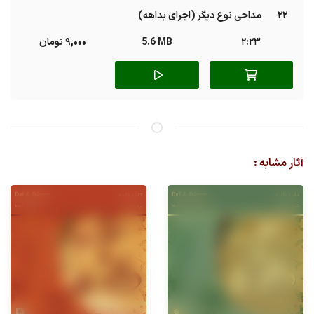
22
مداحی نوع دیگر (اجرای بداهه)
2:23
5.6 MB
9,000 تومان
آثار مشابه :