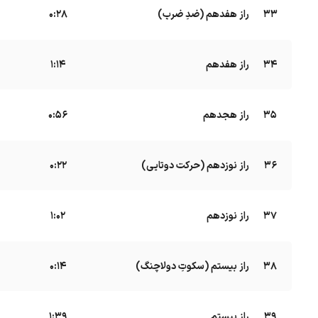
33
راز هفدهم (ضدِ ضرب)
B
0:28
34
راز هفدهم
B
1:14
35
راز هجدهم
0:56
36
راز نوزدهم (حرکت دوتایی)
B
0:22
37
راز نوزدهم
B
1:02
38
راز بیستم (سکوتِ دولاچنگ)
B
0:14
39
راز بیستم
B
1:39