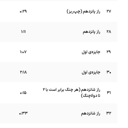
27
راز پانزدهم (چپ‌ریز)
B
0:29
28
راز پانزدهم
B
1:11
29
جایزه‌ی اول
B
1:07
30
جایزه‌ی اول
B
2:18
راز شانزدهم (هر چنگ برابر است با ۲
31
B
0:15
تا دولاچنگ)
32
راز شانزدهم
B
0:33