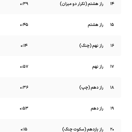
14
راز هشتم (تکرار دو میزان)
B
0:39
15
راز هشتم
B
0:45
16
راز نهم (چنگ)
B
0:14
17
راز نهم
0:57
18
راز دهم (چپ)
B
0:36
19
راز دهم
B
0:53
20
راز یازدهم (سکوت چنگ)
B
0:15