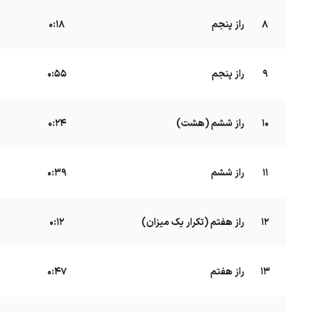
8
راز پنجم
B
0:18
9
راز پنجم
B
0:55
10
راز ششم (هشت)
B
0:24
11
راز ششم
B
0:39
12
راز هفتم (تکرار یک میزان)
B
0:12
13
راز هفتم
B
0:47