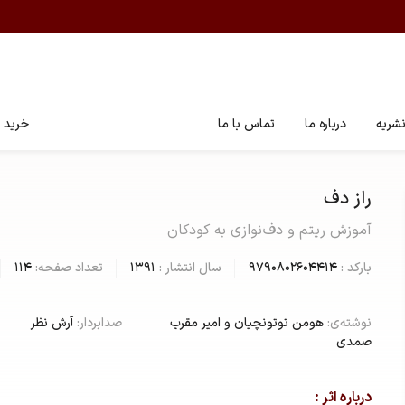
شریه
درباره ما
تماس با ما
خرید ا
راز دف
آموزش ریتم و دف نوازی به کودکان
بارکد :
9790802604414
سال انتشار :
1391
تعداد صفحه:
۱۱۴
نوشته‌ی:
هومن توتونچیان و امیر مقرب
صدابردار:
آرش نظر
صمدی
درباره اثر :