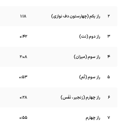
2
راز یکم (چهارستون دف نوازی)
B
1:18
3
راز دوم (نت)
B
0:42
4
راز سوم (میزان)
B
2:08
5
راز سوم (تُم)
B
0:53
6
راز چهارم (زنجیر، نَفَس)
B
0:28
7
راز چهارم
B
0:55