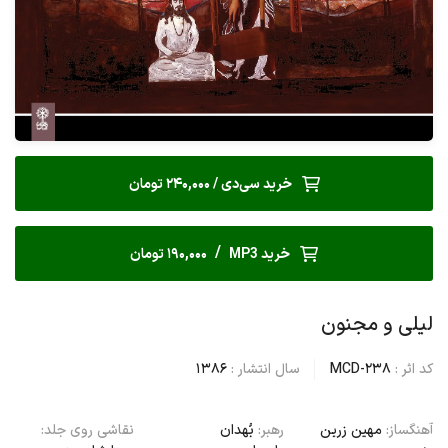
خرید سی‌دی / 240,000 تومان
/
خرید MP3
190,000 تومان
لیلی و مجنون
کد اثر :
MCD-238
سال انتشار :
1386
آهنگساز:
مهین زرین
رهبر:
بُهدان
نقاشی روی جلد: