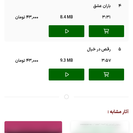
4
باران عشق
3:31
8.4 MB
43,000 تومان
5
رقص در خیال
3:57
9.3 MB
43,000 تومان
آثار مشابه :