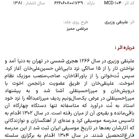
کد اثر :
MCD-104
بارکد :
6260608001739
سال انتشار :
1381
اثر:
علینقی وزیری
طرح روی جلد:
مرتضی ممیز
درباره اثر :
علینقی وزیری در سال ۱۲۶۶ هجری شمسی در تهران به دنیا آمد و
نواختن تار را از ۱۵ سالگی نزد دایی‌اش حسین‌علی‌خان آغاز کرد.
سپس نُت‌خوانی را از یاورآقاخان، صاحب‌منصب موزیک نظام
آموخت. علینقی‌خان از طریق عضویت درانجمن اخوت با
درویش‌خان و میرزاحسینقلی آشنا شد و به پیشنهاد
میرزاحسینقلی در عرض یک‌سال‌‌ونیم ردیف میرزاعبدالله را نزد خود
استاد به نُت درآورد که متاسفانه تنها دستگاه چهارگاه آن
باقی‌مانده و بقیه‌ی آن از میان رفته است. در سال ۱۳۰۲ اقدام به
تاسیس مدرسه موسیقی کرد و عده‌ای از آهنگسازان و نوازندگانی
که آثارشان بعدها در تاریخ موسیقی ایران ثبت شد از این مدرسه
فارغ‌التحصیل شدند. در سال ۱۳۰۴ اقدام به برگزاری سلسله