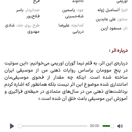
اوریمی
کاکاوند
فرخ
اجرا:
آنسامبل ژوله
عود:
یاسمین
صدابردار:
یاسر
شاه‌حسینی
فلاح‌پور
سنتور:
علی عابدین
کمانچه:
علیرضا
طرح روی جلد:
شادی
تار:
مسعود آزین
دریایی
مهدوی
درباره اثر :
درباره‌ی این اثر، به قلم نیما گوران اوریمی می‌خوانیم: «این سوئیت
در پنج موومان براساس روایات ذهنی من از موسیقی ایران
ساخته شده است. اینکه چه مقدار از فحوی موسیقی‌مان
امانتداری شده موضوع این اثر نیست بلکه همانطور که اشاره کردم
برداشت‌های ذهنی من در سال‌های متمادی در حیطه‌ی فراگیری و
آموزش این موسیقی باعث خلق آن شده است.»
00:00