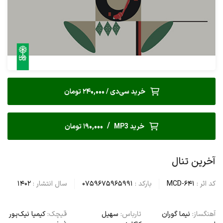
خرید سی‌دی / 240,000 تومان
/
خرید MP3
190,000 تومان
آخرین تنال
کد اثر :
MCD-641
بارکد :
0759675965991
سال انتشار :
1402
آهنگساز:
نیما گوران
تارباس:
سهیل
قیچک:
کیمیا نیک‌پور