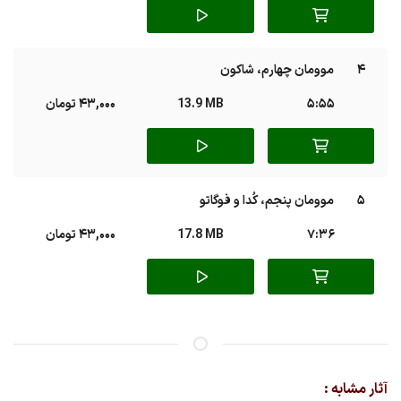
4
موومان چهارم، شاکون
5:55
13.9 MB
43,000 تومان
5
موومان پنجم، کُدا و فوگاتو
7:36
17.8 MB
43,000 تومان
آثار مشابه :