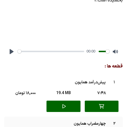
بخشیده است.»
00:00
Play
Mute
قطعه ها :
1
پیش‌درآمد همایون
7:48
19.4 MB
18,000 تومان
2
چهارمضراب همایون