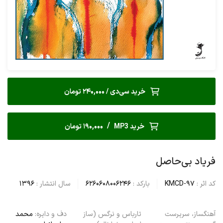
خرید سی‌دی / 240,000 تومان
/
خرید MP3
190,000 تومان
فریاد بی‌حاصل
کد اثر :
KMCD-97
بارکد :
6260608006246
سال انتشار :
1396
آهنگساز، سرپرست
تارباس و نرگس (ساز
دف و دایره:
محمد