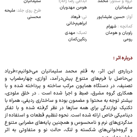
گروه و سنتور:
محمد
ابداعی رضا ژاله):
سلیمانیان
سلیمانیان
هومن مهدویان
طرح روی جلد:
ملیحه
آواز:
حسین علیشاپور
نی:
فرهاد
محسنی
ابراهیم‌خانی
کمانچه :
شهرام
راویان و هومان
تمبک:
مهدی
رومی
رنگین‌کمان
درباره اثر :
درباره‌ی این اثر، به قلم محمد سلیمانیان می‌خوانیم:«فریاد
بی‌حاصل با فرم‌های متنوع پیش‌درآمد، آوازی، چهارمضراب و
تصنیف، در دستگاه همایون مرکب ساخته و پرداخته شده و با
همکاری گروه مشرق، ضبط و اجرا شده است . در خلق ملودی،
بیشتر توجه به محتوا و مضمون بوده و ساختاری ردیفی، همراه با
تکنیک نوازندگی برای همه سازها در نظر گرفته شده و با تفکر
دینامیکی خاص ارائه شده است. نحوه تنظیم قطعات و استفاده از
مدگردی‌های نرم و نامحسوس و همچنین پایه‌های مضرابی متنوع
و گروه‌خوانی‌های شکسته و لنگ، حالت نو و متفاوتی به اثر