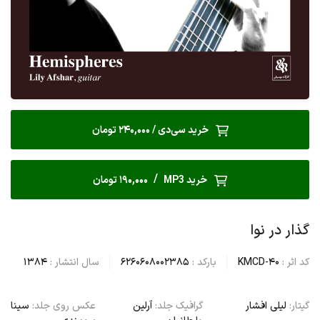
خرید سی‌دی / 240,000 تومان
/
خرید MP3
190,000 تومان
گذار در نوا
کد اثر :
KMCD-40
بارکد :
6260608002385
سال انتشار :
1384
گیتار:
لیلی افشار
گرافیک جلد:
آرلین
عکس روی جلد:
سینا