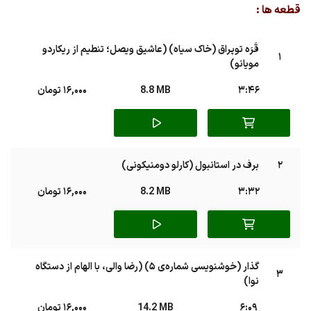
قطعه ها :
قَرَه توپراق (خاک سیاه) (عاشیق ویصل؛ تنطیم از ریکاردو
1
مویانو)
3:46
8.8 MB
16,000 تومان
2
برف در استانبول (کارلو دومنیکونی)
3:32
8.2 MB
16,000 تومان
گذار (خوشنویسی شماره‌ی 5) (رضا والی، با الهام از دستگاه
3
نوا)
6:09
14.2 MB
16,000 تومان