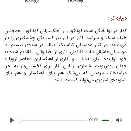
وارطانیان
برومندی
درباره اثر :
گذار در نوا جُنگی است گوناگون از آهنگسازانی گوناگون. همچنین
طیف سبک و سرشت آثار در آن نیز گستردگی چشمگیری را باز
می‌نماید: در کنار موسیقی کلاسیک ایتالیا در سده‌ی بیستم، با
موسیقی عاشقی فلات آناتولی، اثری از رضا والی ــ تقدیم شده به
خود نوازنده، لیلی افشار ــ و آثاری از آهنگسازان معاصر اروپا و
جهان رودرروییم. شماری از این آثار برای نخستین‌بار به اجرا
درآمده‌اند، فرصتی که بی‌شک هم برای آهنگساز و هم برای
شنونده‌ی امروزی می‌تواند غنیمت باشد.
00:00
Play
Mute