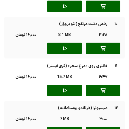
10
رقص دشت مرتفع (لئو بروؤژ)
3:28
8.1 MB
16,000 تومان
11
فانتزی روی «مرغ سحر» (گری آیستر)
6:47
15.7 MB
16,000 تومان
12
میسیونرا (فرناندو بوستامانته)
3:00
7 MB
16,000 تومان