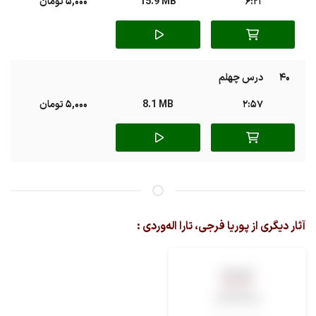
6:21
15.9 MB
5,000 تومان
40
درس چهلم
2:57
8.1 MB
5,000 تومان
آثار دیگری از پوریا فرجی، تارا اله‌وردی :