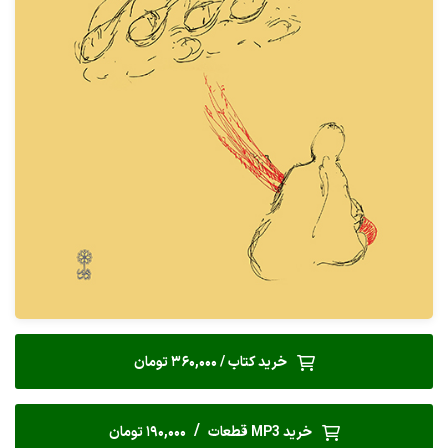
خرید کتاب / 360,000 تومان
/
خرید MP3 قطعات
190,000 تومان