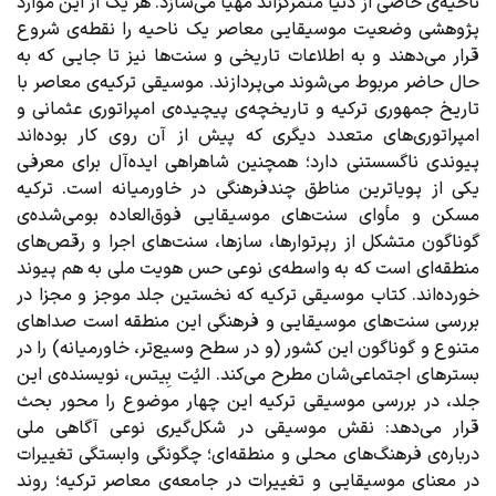
ناحیه‌‌ی خاصی از دنیا متمرکز‌اند مهیا می‌سازد. هر یک از این موارد
پژوهشی وضعیت موسیقایی معاصر یک ناحیه را نقطه‌ی شروع
قرار می‌دهند و به اطلاعات تاریخی و سنت‌ها نیز تا جایی که به
حال حاضر مربوط می‌شوند می‌پردازند. موسیقی ترکیه‌ی معاصر با
تاریخ جمهوری ترکیه و تاریخچه‌ی پیچیده‌ی امپراتوری عثمانی و
امپراتوری‌های متعدد دیگری که پیش از آن روی کار بوده‌اند
پیوندی ناگسستنی دارد؛ همچنین شاهراهی ایده‌آل برای معرفی
یکی از پویاترین مناطق چندفرهنگی در خاورمیانه است. ترکیه
مسکن و مأوای سنت‌های موسیقایی فوق‌العاده بومی‌شده‌ی
گوناگون متشکل از رپرتوارها، سازها، سنت‌های اجرا و رقص‌های
منطقه‌ای است که به واسطه‌ی نوعی حس هویت ملی به هم پیوند
خورده‌اند. کتاب موسیقی ترکیه که نخستین جلد موجز و مجزا در
بررسی سنت‌های موسیقایی و فرهنگی این منطقه است صداهای
متنوع و گوناگون این کشور (و در سطح وسیع‌تر، خاورمیانه) را در
بسترهای اجتماعی‌شان مطرح می‌کند. الیُت بِیتس، نویسنده‌ی این
جلد، در بررسی موسیقی ترکیه این چهار موضوع را محور بحث
قرار می‌دهد: نقش موسیقی در شکل‌گیری نوعی آگاهی ملی
درباره‌ی فرهنگ‌های محلی و منطقه‌ای؛ چگونگی وابستگی تغییرات
در معنای موسیقایی و تغییرات در جامعه‌ی معاصر ترکیه؛ روند