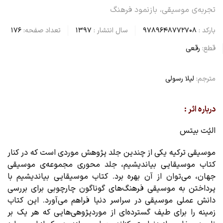
تجربه‌ی موسیقی، بازنمود فرهنگ
بارکد :
9789648772708
سال انتشار :
1397
تعداد صفحه:
176
قطع:
رقعی
مترجم:
لیلا رسولی
درباره اثر :
الیُت بیتس
موسیقی ترکیه
یکی از چندین جلد پژوهش موردی است که در کنار
کتاب موسیقایی بیاندیشیم، جلد محوری
مجموعه‌ی موسیقی
جهان
، می‌توان از آن بهره برد. کتاب موسیقایی بیاندیشیم با
پرداختن به موسیقی فرهنگ‌های گوناگون چارچوبی برای بررسی
دانش عملی موسیقی در سراسر دنیا فراهم می‌آورد. این کتاب
زمینه را برای طیف گسترده‌ای از موردپژوهی‌هایی که هر یک بر