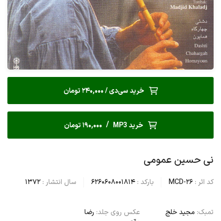
خرید سی‌دی / 240,000 تومان
/
خرید MP3
190,000 تومان
نی حسین عمومی
کد اثر :
MCD-26
بارکد :
6260608001814
سال انتشار :
1372
تمبک:
مجید خلج
عکس روی جلد:
رضا