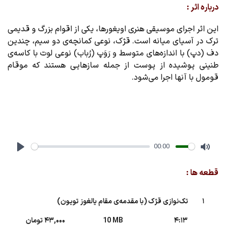
درباره اثر :
این اثر اجرای موسیقی هنری اویغورها، یکی از اقوام بزرگ و قدیمی
ترک در آسیای میانه است. قژک، نوعی کمانچه‌ی دو سیم، چندین
دف (دپ) با اندازه‌های متوسط و رَوَپ (رُباب) نوعی لوت با کاسه‌ی
طنینی پوشیده از پوست از جمله سازهایی هستند که موقام
قومول با آنها اجرا می‌شود.
00:00
Play
Mute
قطعه ها :
1
تک‌نوازی قژک (با مقدمه‌ی مقام یالغوز تویون)
4:13
10 MB
43,000 تومان