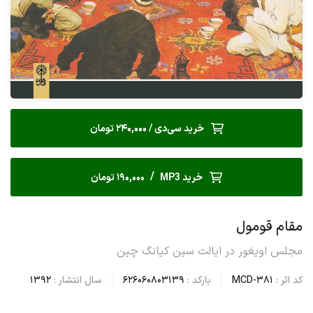
خرید سی‌دی / 240,000 تومان
/
خرید MP3
190,000 تومان
مقام قومول
مجلس اویغور در ایالت سین کیانگ چین
کد اثر :
MCD-381
بارکد :
626060803139
سال انتشار :
1392