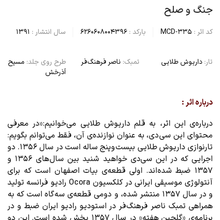
جنگ و صلح
کد اثر :
MCD-335
بارکد :
6260608004396
سال انتشار :
1391
تار:
داریوش طلایی
تمبک:
ناصر فرهنگ فر
طرح روی جلد:
مسیح
آذرخش
درباره اثر :
درباره‌ی این اثر، به قلم داریوش طلایی می‌خوانیم:«در معرفی
محتوای این سی دی، به عنوان نوازنده‌ی آن، فقط می‌توانم بگویم:
تارنوازی داریوش طلایی بیست وپنج ساله است در سال ۱۳۵۶. دو
اجرایی که در این سی‌دی خواهید شنید بین سال های ۱۳۵۶ و
۱۳۵۷ ضبط شده اند. اولی قطعه‌ی بیات اصفهان است که برای
آنتولوژی موسیقی ایرانی در کلکسیون Ocora رادیو فرانسه تولید
و در سال ۱۳۵۷ منتشر شده، و دومی قطعه‌ی سه گاه است که به
همراهی تمبک ناصر فرهنگ‌فر در استودیو رادیو ایران ضبط و در
برنامه‌ی «گلچین هفته» در سال ۱۳۵۷ پخش شده است. این دو