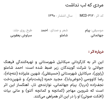
مردی که لب نداشت
کد اثر :
MCD-312
سال انتشار :
1390
موسیقی:
پیام
شعر و صدای :
احمد
طرح روی جلد:
جهانمانی
شاملو
سیاوش یعقوبی
درباره اثر :
این اثر به کارگردانی میکائیل شهرستانی و تهیه‌کنندگی فرهنگ
جولائی با شرکت گویندگان زیر ضبط شده است: احمد شاملو
(راوی)، میکائیل شهرستانی (حسینقلی)، شهین علیزاده (ننه‌چاه)،
رضا کاووسی (حوض‌بابا)، مجید حمزه (پشت‌بام)، و شهین‌دخت
نجف‌‌زاده (دریا). پیام جهانمانی، نوازنده‌ی تار، آهنگساز این اثر
است که شروین مهاجر (کمانچه و کمانچه آلتو) و مانی بیات
(افکت صوتی) او را در این اثر همراهی می‌کنند.