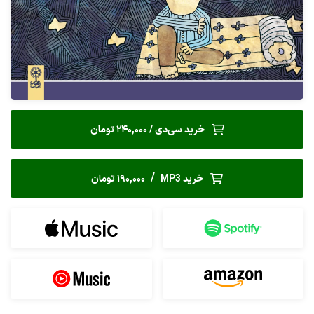
خرید سی‌دی / 240,000 تومان
/
خرید MP3
190,000 تومان