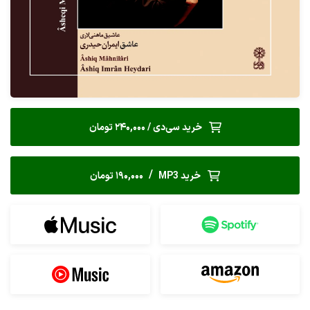
خرید سی‌دی / 240,000 تومان
/
خرید MP3
190,000 تومان