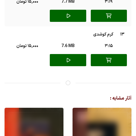
3:19
7.7 MB
15,000 تومان
13
کرم کوشدی
3:15
7.6 MB
15,000 تومان
آثار مشابه :