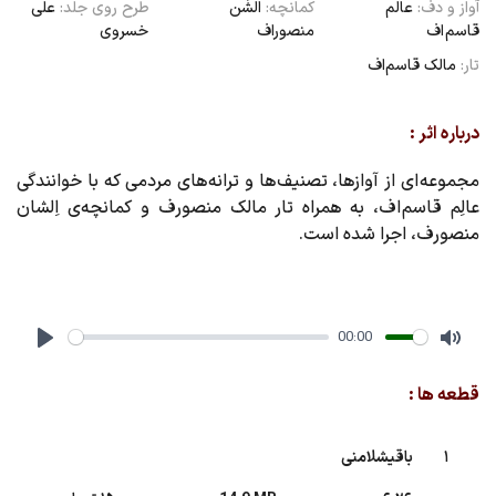
آواز و دف:
عالم
کمانچه:
الشَن
طرح روی جلد:
علی
قاسم اف
منصوراف
خسروی
تار:
مالک قاسم‌اف
درباره اثر :
مجموعه ای از آوازها، تصنیف ها و ترانه های مردمی که با خوانندگی
عالِم قاسم اف، به همراه تار مالک منصورف و کمانچه‌ی اِلشان
منصورف، اجرا شده است.
00:00
Play
Mute
قطعه ها :
1
باقیشلامنی