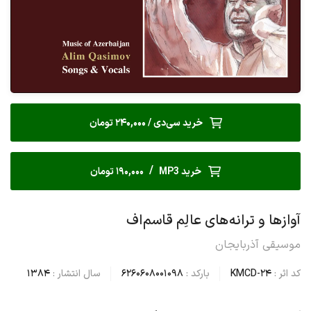
خرید سی‌دی / 240,000 تومان
/
خرید MP3
190,000 تومان
آوازها و ترانه های عالِم قاسم اف
موسیقی آذربایجان
کد اثر :
KMCD-24
بارکد :
6260608001098
سال انتشار :
1384