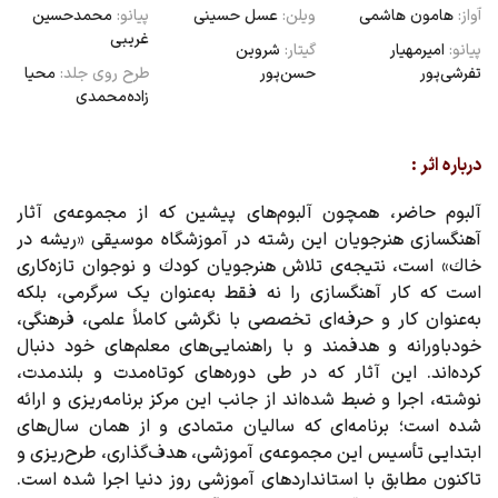
آواز:
هامون هاشمی
ویلن:
عسل حسینی
پیانو:
محمدحسین
غریبی
پیانو:
امیرمهیار
گیتار:
شروین
تفرشی‌پور
حسن‌پور
طرح روی جلد:
محیا
زاده‌محمدی
درباره اثر :
آلبوم‌ حاضر، همچون آلبوم‌های پیشین که از مجموعه‌ی آثار
آهنگسازی هنرجویان این رشته در آموزشگاه موسیقی «ریشه در
خاك» است، نتیجه‌ی تلاش هنرجویان کودك و نوجوان تازه‌کاری
است که کار آهنگسازی را نه فقط به‌عنوان یک سرگرمی، بلکه
به‌عنوان کار و حرفه‌ای تخصصی با نگرشی کاملاً علمی، فرهنگی،
خود‌باورانه و هدفمند و با راهنمایی‌های معلم‌های خود دنبال
کرده‌اند. این آثار که در طی دوره‌های کوتاه‌مدت و بلند‌مدت،
نوشته، اجرا و ضبط شده‌اند از جانب این مرکز برنامه‌ریزی و ارائه
شده است؛ برنامه‌ای که سالیان متمادی و از همان سال‌های
ابتدایی تأسیس این مجموعه‌ی آموزشی، هدف‌گذاری، طرح‌ریزی و
تاکنون مطابق با استانداردهای آموزشی روز دنیا اجرا شده است.