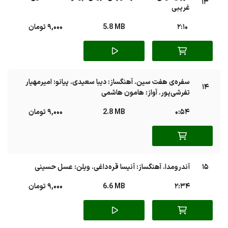
13
غریبی
2:10
5.8 MB
9,000 تومان
سفره‌ی هفت سین. آهنگساز: دیبا سعیدی. پیانو: امیرمهیار
14
تفرشی‌پور. آواز: هامون هاشمی
0:54
2.8 MB
9,000 تومان
15
آندرومدا. آهنگساز: آنیسا قره داغی. ویلن: عسل حسینی
2:34
6.6 MB
9,000 تومان