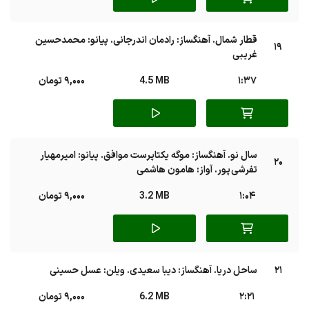
قطار شمال. آهنگساز: رادمان اندرجانی. پیانو: محمدحسین
19
غریبی
1:37
4.5 MB
9,000 تومان
سال نو. آهنگساز: موگه یکتاپرست موافق. پیانو: امیرمهیار
20
تفرشی پور. آواز: هامون هاشمی
1:04
3.2 MB
9,000 تومان
21
ساحل دریا. آهنگساز: دیبا سعیدی. ویلن: عسل حسینی
2:21
6.2 MB
9,000 تومان