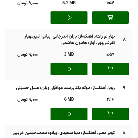
1:56
5.2 MB
9,000 تومان
بهار تو راهه. آهنگساز: باران اندرجانی. پیانو: امیرمهیار
8
تفرشی‌پور. آواز: هامون هاشمی
0:59
3 MB
9,000 تومان
9
رویا. آهنگساز:‌ موگه یکتاپرست موافق. ویلن: عسل حسینی
2:16
6 MB
9,000 تومان
10
کویر مصر. آهنگساز: دیبا سعیدی. پیانو: محمدحسین غریبی