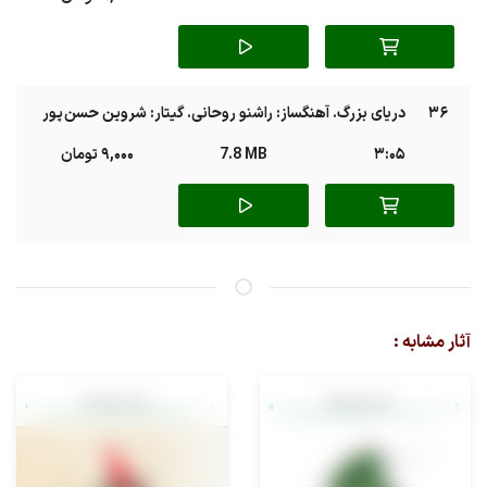
36
دریای بزرگ. آهنگساز: راشنو روحانی. گیتار: شروین حسن پور
3:05
7.8 MB
9,000 تومان
آثار مشابه :