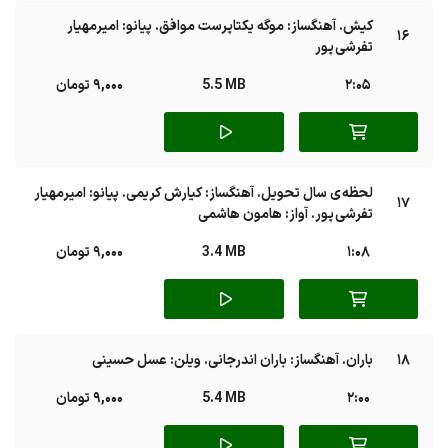
کیش. آهنگساز: موگه یکتاپرست موافق. پیانو: امیرمهیار
16
تفرشی پور
2:05
5.5 MB
9,000 تومان
لحظه ی سال تحویل. آهنگساز: کیارش کریمی. پیانو: امیرمهیار
17
تفرشی پور. آواز: هامون هاشمی
1:08
3.4 MB
9,000 تومان
18
باران. آهنگساز: باران اندرجانی. ویلن: عسل حسینی
2:00
5.4 MB
9,000 تومان