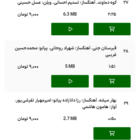
27
کوه دماوند. آهنگساز: تسنیم احسانی. ویلن: عسل حسینی
2:25
6.3 MB
9,000 تومان
قبرستان جنی. آهنگساز: شهراد روحانی. پیانو: محمدحسین
28
غریبی
1:51
5 MB
9,000 تومان
بهار میشه. آهنگساز: رزا دانا زاده پیانو: امیرمهیار تفرشی پور.
29
آواز: هامون هاشمی
0:50
2.7 MB
9,000 تومان