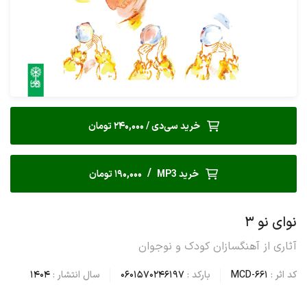
خرید سی‌دی / 240,000 تومان
/
خرید MP3
190,000 تومان
نوای نو ۳
آثاری از آهنگسازان کودک و نوجوان
کد اثر :
MCD-661
بارکد :
0601570246197
سال انتشار :
1404