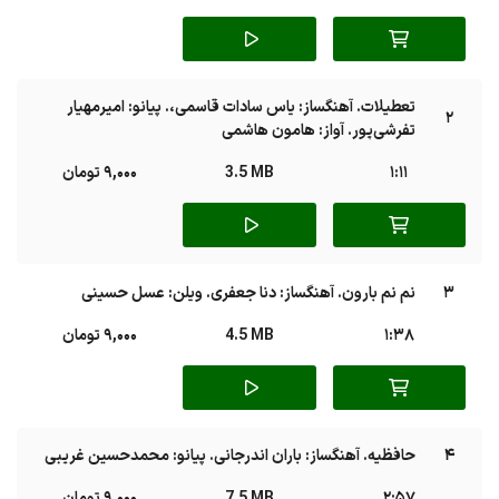
تعطیلات. آهنگساز: یاس سادات قاسمی،. پیانو: امیرمهیار
2
تفرشی‌پور. آواز: هامون هاشمی
1:11
3.5 MB
9,000 تومان
3
نم نم بارون. آهنگساز: دنا جعفری. ویلن: عسل حسینی
1:38
4.5 MB
9,000 تومان
4
حافظیه. آهنگساز: باران اندرجانی. پیانو: محمدحسین غریبی
2:57
7.5 MB
9,000 تومان