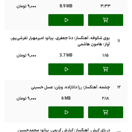
3:33
8.9 MB
9,000 تومان
بوی شکوفه. آهنگساز: دنا جعفری. پیانو: امیرمهیار تفرشی‌پور.
11
آواز: هامون هاشمی
1:15
3.7 MB
9,000 تومان
12
چشمه. آهنگساز: رزا دانازاده. ویلن: عسل حسینی
2:18
6 MB
9,000 تومان
دریای کیش. آهنگساز: کیارش کریمی. پیانو: محمدحسین