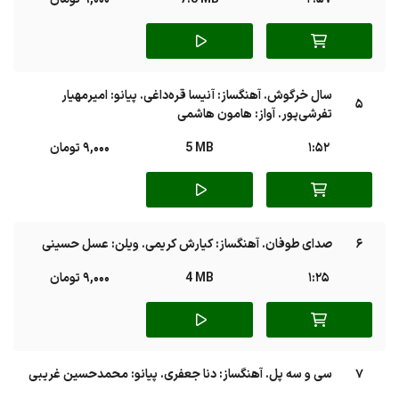
سال خرگوش. آهنگساز: آنیسا قره‌داغی. پیانو: امیرمهیار
5
تفرشی‌پور. آواز: هامون هاشمی
1:52
5 MB
9,000 تومان
6
صدای طوفان. آهنگساز: کیارش کریمی. ویلن: عسل حسینی
1:25
4 MB
9,000 تومان
7
سی و سه پل. آهنگساز:‌ دنا جعفری. پیانو: محمدحسین غریبی