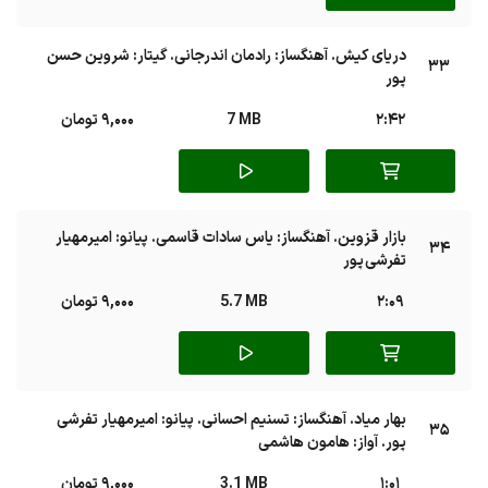
دریای کیش. آهنگساز: رادمان اندرجانی. گیتار: شروین حسن
33
پور
2:42
7 MB
9,000 تومان
بازار قزوین. آهنگساز: یاس سادات قاسمی. پیانو: امیرمهیار
34
تفرشی پور
2:09
5.7 MB
9,000 تومان
بهار میاد. آهنگساز: تسنیم احسانی. پیانو: امیرمهیار تفرشی
35
پور. آواز: هامون هاشمی
1:01
3.1 MB
9,000 تومان