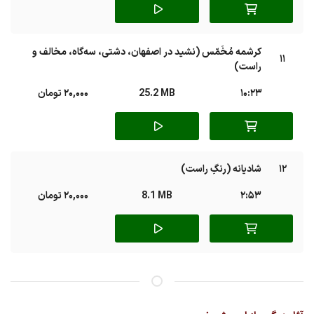
کرشمه مُخَمّس (نشید در اصفهان، دشتی، سه‌گاه، مخالف و
11
راست)
10:23
25.2 MB
20,000 تومان
12
شادیانه (رنگِ راست)
2:53
8.1 MB
20,000 تومان