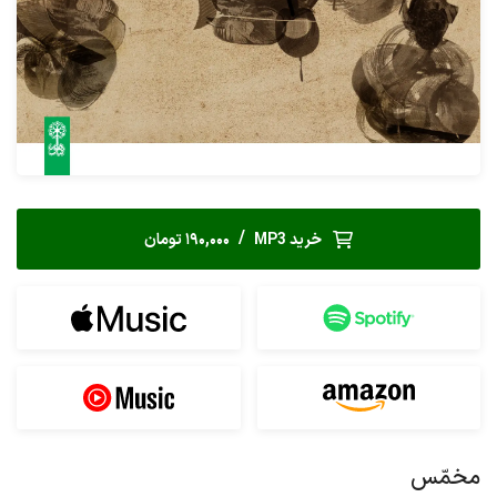
/
خرید MP3
190,000 تومان
مخمّس