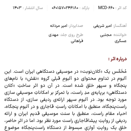
کد اثر :
MCD-660
بارکد :
0601570246180
سال انتشار :
1403
آهنگساز:
امیر شریفی
صدابردار:
امیر مردانه
خواننده:
مجتبی
طرح روی جلد:
مهدی
عسگری
فراهانی
درباره اثر :
مُخَمَّس یک «کلان‌نوبت» در موسیقی دستگاهی ایران است. این
آلبوم در تداومِ محتوای دو آلبومِ قبلی گروه «نقش» با نام‌های
پنجگاه و سپهر
خلق شده است. در آن دو اثر ساختِ «کلان
دستگاهی» برپایه‌ی مدِ راست، با تمرکز بر امکاناتِ موسیقیِ سازی
مورد توجه بود. در آلبوم
سپهر
ارائه‌ی ردیفی سازی، از دستگاه
راست‌پنجگاه، منطبق با امکاناتِ راستِ قاجاری و در آلبوم پنجگاه،
احیاء مقام راست، منطبق با سنت موسیقی قدیم ایران و ارائه
ردیفی از روایتِ پیشاقاجاریِ راست مورد نظر بود. اما در اثرِ حاضر،
خلق یک روایتِ آوازیِ مبسوط از دستگاه راست‌پنجگاه موضوع