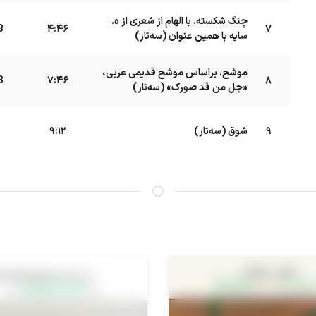
چنگ شکسته. با الهام از شعری از ه.
7
B
4:46
سایه با همین عنوان (سه‌تار)
موشح. براساس موشح قدیمی عربی،
8
B
7:46
«جل من قد صورک» (سه‌تار)
9
شوق (سه‌تار)
9:12