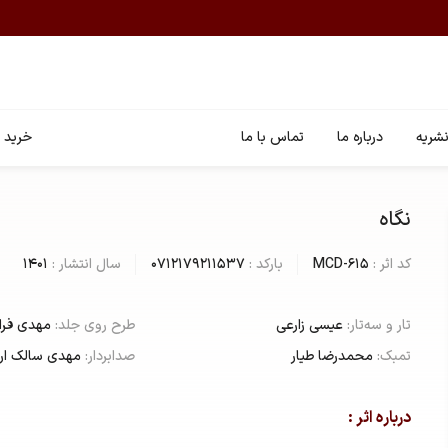
شریه
درباره ما
تماس با ما
خرید ا
نگاه
کد اثر :
MCD-615
بارکد :
0712179211537
سال انتشار :
1401
تار و سه‌تار:
عیسی زارعی
طرح روی جلد:
مهدی فرا
تمبک:
محمدرضا طیار
صدابردار:
مهدی سالک ار
درباره اثر :