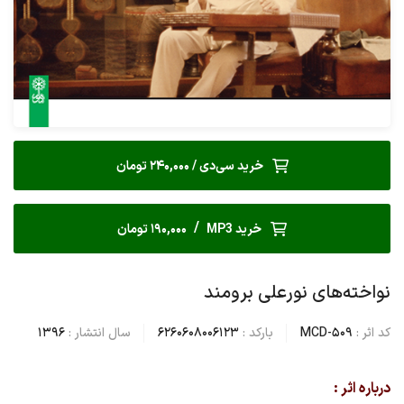
خرید سی‌دی / 240,000 تومان
/
خرید MP3
190,000 تومان
نواخته‌های نورعلی برومند
کد اثر :
MCD-509
بارکد :
6260608006123
سال انتشار :
1396
درباره اثر :