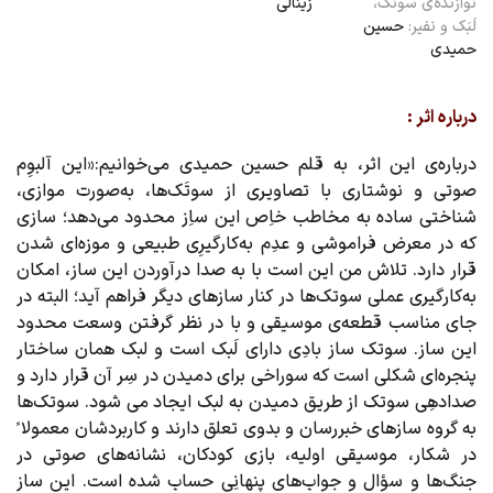
نوازنده‌ی سوتَک،
زینالی
لَبَک و نفیر:
حسین
حمیدی
درباره اثر :
درباره‌ی این اثر، به قلم حسین حمیدی می‌خوانیم:«این آلبوِم
صوتی و نوشتاری با تصاویری از سوتَک‌ها، به‌صورت موازی،
شناختی ساده به مخاطب خاِص این ساِز محدود می‌دهد؛ سازی
که در معرض فراموشی و عدِم به‌کارگیرِی طبیعی و موزه‌ای شدن
قرار دارد. تلاش من این است با به صدا درآوردن این ساز، امکان
به‌کارگیری عملی سوتک‌ها در کنار سازهای دیگر فراهم آید؛ البته در
جای مناسب قطعه‌ی موسیقی و با در نظر گرفتن وسعت محدود
این ساز. سوتک ساز بادِی دارای لَبک است و لبک همان ساختار
پنجره‌ای شکلی است که سوراخی برای دمیدن در سِر آن قرار دارد و
صدادهِی سوتک از طریق دمیدن به لبک ایجاد می شود. سوتک‌ها
به گروه سازهای خبررسان و بدوی تعلق دارند و کاربردشان معمولا ً
در شکار، موسیقی اولیه، بازی کودکان، نشانه‌های صوتی در
جنگ‌ها و سؤال و جواب‌های پنهانِی حساب شده است. این ساز