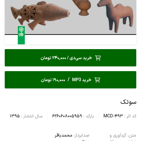
خرید سی‌دی / 240,000 تومان
/
خرید MP3
190,000 تومان
سوتک
کد اثر :
MCD-493
بارکد :
6260608005959
سال انتشار :
1395
متن، گردآوری و
صدابردار:
محمدباقر