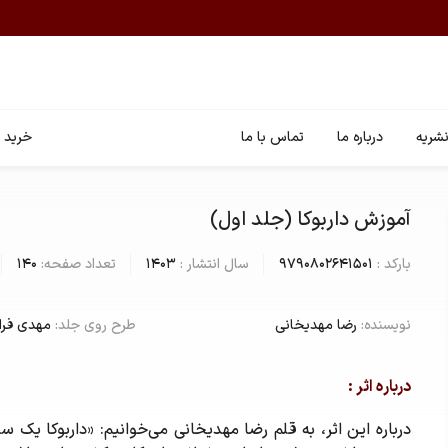
شریه
درباره ما
تماس با ما
خرید ا
آموزش داربوکا (جلد اول)
بارکد :
9790802641501
سال انتشار :
1403
تعداد صفحه:
140
نویسنده:
رضا مهدیخانی
طرح روی جلد:
مهدی فرا
درباره اثر :
درباره‌ این اثر، به قلم رضا مهدیخانی می‌خوانیم: «داربوکا یک سا