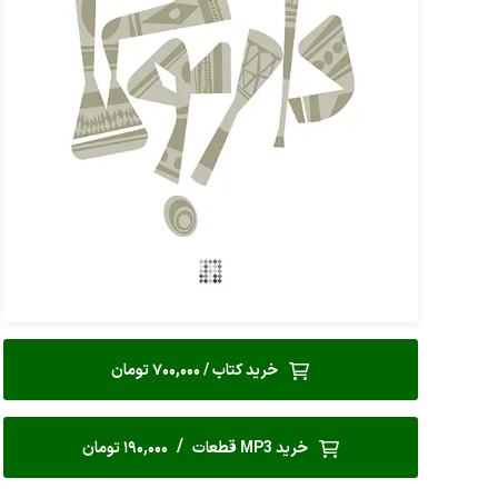
خرید کتاب / 700,000 تومان
/
خرید MP3 قطعات
190,000 تومان