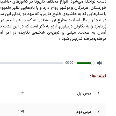
دست نواخته می‌شود. انواع مختلف داربوکا در کشورهای حاشیه‌
خوزستان، هرمزگان و بوشهر رواج دارد و با نام‌هایی نظیر «تمپو
با سفرهایی که به حاشیه‌ی خلیج فارس، که مهد نوازندگی این سا
در آنجا زیر نظر اساتید مطرحِ آن مشغول به کسب هنر شدم. در 
پُرکاربرد را به نگارش دربیاورم. لازم به ذکر است که در این کتا
آسان به سخت، مبتنی بر تجربه‌ی شخصی نگارنده در امر آ
مرحله‌به‌مرحله تدریس شود.»
00:00
Mute
قطعه ها :
1
درس اول
B
1:22
2
درس دوم
B
1:31