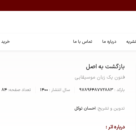
شریه
درباره ما
تماس با ما
خرید ا
بازگشت به اصل
فنون یک زبان موسیقایی
بارکد :
9789648772883
سال انتشار :
1400
تعداد صفحه:
84
تدوین و تشریح:
احسان توکل
درباره اثر :