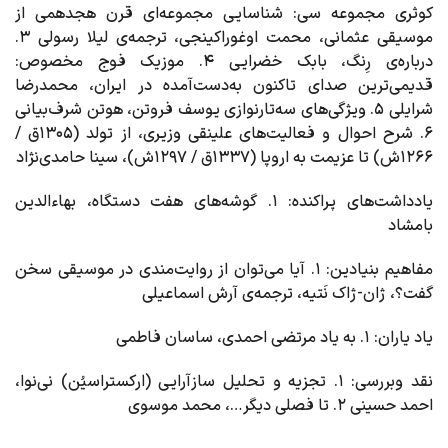
کوثری مجموعه سی: شناسایی مجموعه‌ای قرن هجدهمی از
موسیقی عثمانی،‌ محمت اوغوراکینجی، ترجمه‌ی لیلا رسولی ۳.
درباره‌ی رِنگ، بابک خضرایی ۴. موزیک فوج مخصوص:
قدیمی‌ترین صدای تاکنون به‌دست‌آمده در ایران، محمدرضا
شرایلی ۵. ویژگی‌های سه‌تارنوازی یوسف فروتن، هوتن شرف‌بیانی
۶. شرح احوال و فعالیت‌های علینقی وزیری،‌ از تولد (۱۳۰۵ق /
۱۲۶۶ش) تا عزیمت به اروپا (۱۳۳۷ق / ۱۲۹۷ش)، سینا حامدی‌نژاد
یادداشت‌های پراکنده
: ۱. گوشه‌های هفت دستگاه، بهاءالدین
بامشاد
مفاهیم بنیادین
: ۱. آیا می‌توان از روایت‌مندی در موسیقی سخن
گفت؟،‌ ژان-‌ژاک نَتیه، ترجمه‌ی آرش اسماعیلی
یاد یاران
: ۱. به یاد مرتضی احمدی، ساسان فاطمی
نقد وبررسی
: ۱. تجزیه و تحلیل سازآرایی (ارکستراسیُن) نی‌نوا،
احمد حسینی ۲. تا فصلی دیگر…، محمد موسوی