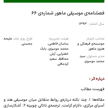
فصلنامه‌ی موسیقی ماهور شماره‌ی ۶۶
سال انتشار :
1393
صاحب امتیاز:
هیئت تحریریه:
طرح روی جلد:
ملیحه
موسسه‌ی فرهنگی و
ساسان فاطمی،
محسنی
هنری ماهور
محمد موسوی، بابک
خضرایی،‌ آرش
مدیر مسئول:
سید
محافظ، سعید
محمد موسوی
کردمافی
درباره اثر :
فهرست مطالب
مقاله‌ها
: ۱. چند نکته درباره‌ی روابط متقابل میان موسیقی هند و
آسیای مرکزی، دلارام کرامت، ‌ترجمه‌ی ناتالی چوبینه ۲. آشکارسازی