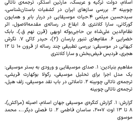
اسلام، دولت ترکیه و عربسک، مارتین استُکر، ترجمه‌ی ناتالی
چوبینه ۳. بررسی سازهای ایران در کشفیات باستان‌شناسی،
سیدحسین میثمی ۴.حیات موسیقایی در دربار بابر و همایون
گورکانی، سارا کلانتری ۵. ابقاع در رساله‌ی مقدمه‌الاصول، اثر
نظام‌الدین علی‌شاه بن حاجی‌بوکه اوبهی (قرن نهم ق.)، بابک
خضرایی ۶. مقام‌های تنبور یارسان (۲)، حیدر کاکی ۷. نگرش
کیهانی در موسیقی: بررسی تطبیقی چند رساله از قرون ۱۰ تا ۱۲
هجری، فردیس فیض‌بخش و سارا کلانتری
مفاهیم بنیادین
: ۱. صدای موسیقایی و ورودی به بستر موسیقی:
یک مدل اجرا برای تحلیل موسیقی، رگولا بوکهارت قریشی،
ترجمه‌ی ناتالی چوبینه ۲. تاملاتی در باب نقد موسیقی، رَلف هیل،‌
ترجمه‌ی ناتالی چوبینه
گزارش
: ۱. گزارش کنگره‌ی موسیقی جهان اسلام، اصیله (مراکش)،
۸ تا ۱۳ اوت ۲۰۰۷، ساسان فاطمی ۲. تا فصلی دیگر…، محمد
موسوی